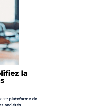
ifiez la
es
votre
plateforme de
es sociétés