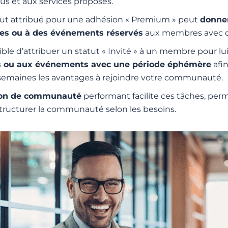
us et aux services proposés.
tut attribué pour une adhésion « Premium » peut
donner
ves ou à des événements réservés
aux membres avec c
ossible d’attribuer un statut « Invité » à un membre pour lu
s ou aux événements avec une période éphémère
afin
semaines les avantages à rejoindre votre communauté.
tion de communauté
performant facilite ces tâches, per
tructurer la communauté selon les besoins.