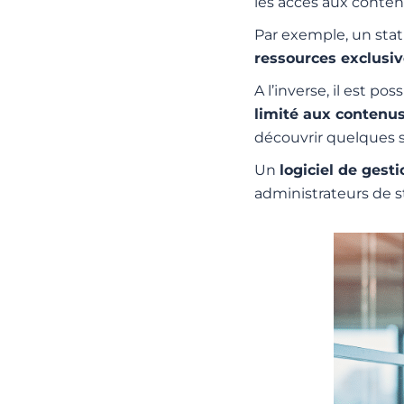
les accès aux conten
Par exemple, un sta
ressources exclusi
A l’inverse, il est p
limité aux contenu
découvrir quelques 
Un
logiciel de ges
administrateurs de s