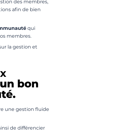
gestion des membres,
tions afin de bien
communauté
qui
 vos membres.
ur la gestion et
ux
 un bon
té.
e une gestion fluide
insi de différencier