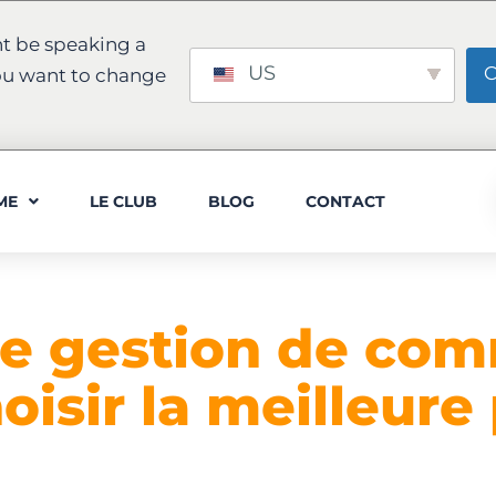
t be speaking a
US
C
ou want to change
ME
LE CLUB
BLOG
CONTACT
de gestion de co
sir la meilleure