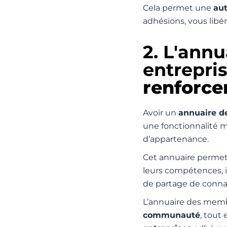
Cela permet une
au
adhésions, vous libé
2.
L'annu
entrepris
renforcer
Avoir un
annuaire 
une fonctionnalité m
d’appartenance.
Cet annuaire permet 
leurs compétences, in
de partage de conna
L’annuaire des memb
communauté
, tout