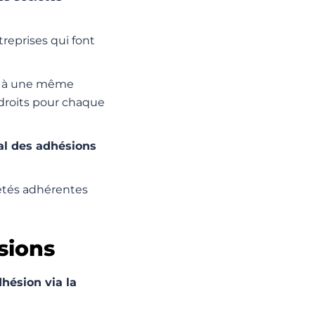
treprises qui font
à une même
 droits pour chaque
al des adhésions
iétés adhérentes
sions
hésion via la