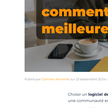
Publié par
Damien Armenté
sur
23 septembre 2024
|
Choisir un
logiciel 
une communauté en