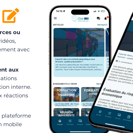
urces ou
vidéos,
lement avec
ment aux
mations
ion interne.
x réactions
e plateforme
n mobile