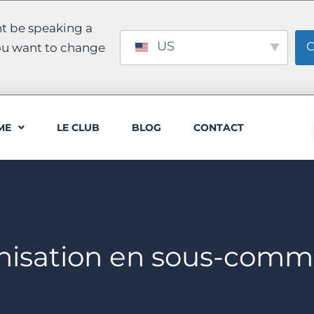
t be speaking a
US
C
ou want to change
ME
LE CLUB
BLOG
CONTACT
nisation en sous-comm