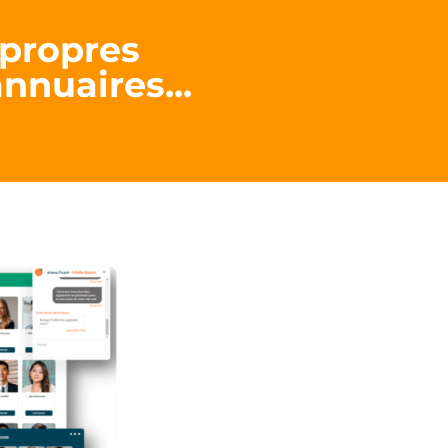
propres
nnuaires...