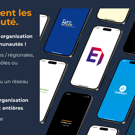
ent les
uté.
 organisation
munautés !
 / régionales,
ôles ou
ou un réseau
rganisation
 entières
.
ar