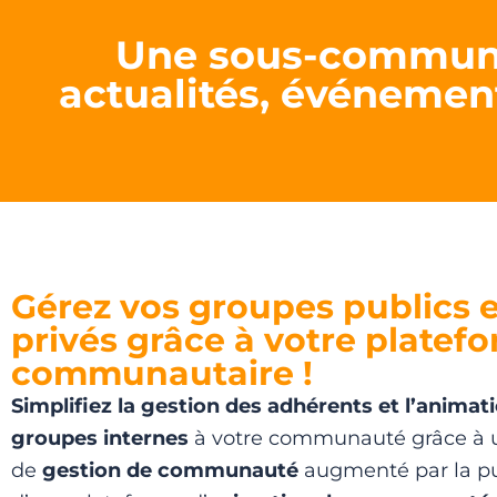
Une sous-communa
actualités, événement
Gérez vos groupes publics e
privés grâce à votre platef
communautaire !
Simplifiez la gestion des adhérents et l’animat
groupes internes
à votre communauté grâce à u
de
gestion de communauté
augmenté par la p