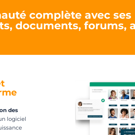
uté complète avec ses 
s, documents, forums, a
t
orme
ion des
n logiciel
uissance