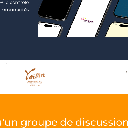
0% le contrôle
-communautés.
u'un groupe de discussion