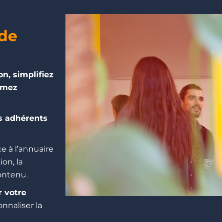
 de
on, simplifiez
nimez
s adhérents
e à l’annuaire
on, la
ontenu.
r votre
onnaliser la