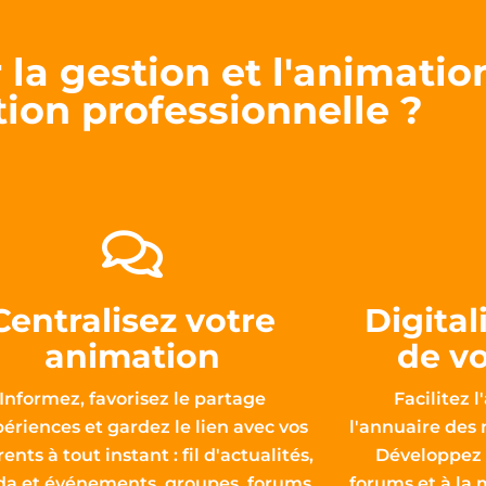
la gestion et l'animati
tion professionnelle ?
Centralisez votre
Digital
animation
de v
Informez, favorisez le partage
Facilitez 
périences et gardez le lien avec vos
l'annuaire des
ents à tout instant : fil d'actualités,
Développez l
a et événements, groupes, forums,
forums et à la