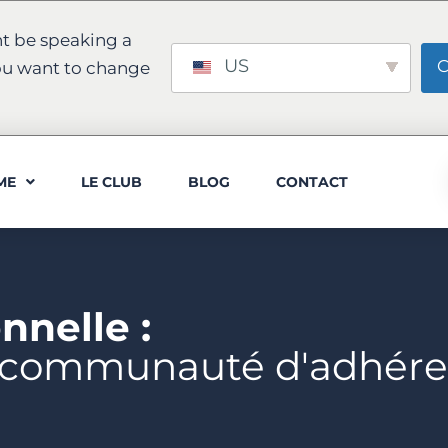
t be speaking a
US
C
ou want to change
ME
LE CLUB
BLOG
CONTACT
nnelle :
e communauté d'adhére