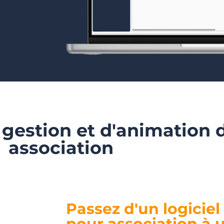
 gestion et d'animation 
association
Passez d'un logiciel
pour association à 