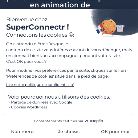
en animation de
communauté.
Demander une démo
Passez à l'étape
supérieure...
FR
Découvrez la