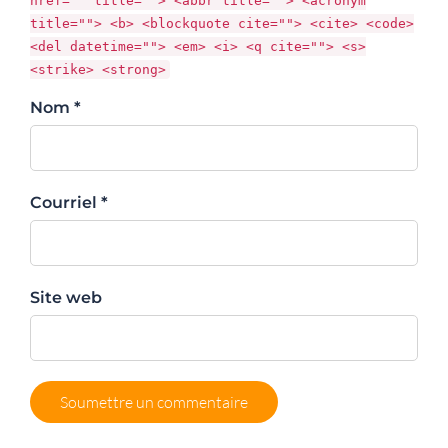
href="" title=""> <abbr title=""> <acronym
title=""> <b> <blockquote cite=""> <cite> <code>
<del datetime=""> <em> <i> <q cite=""> <s>
<strike> <strong>
Nom *
Courriel *
Site web